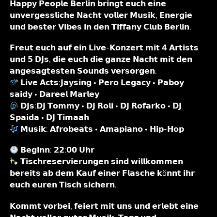
𝗛𝗮𝗽𝗽𝘆 𝗣𝗲𝗼𝗽𝗹𝗲 𝗕𝗲𝗿𝗹𝗶𝗻 𝗯𝗿𝗶𝗻𝗴𝘁 𝗲𝘂𝗰𝗵 𝗲𝗶𝗻𝗲
𝘂𝗻𝘃𝗲𝗿𝗴𝗲𝘀𝘀𝗹𝗶𝗰𝗵𝗲 𝗡𝗮𝗰𝗵𝘁 𝘃𝗼𝗹𝗹𝗲𝗿 𝗠𝘂𝘀𝗶𝗸, 𝗘𝗻𝗲𝗿𝗴𝗶𝗲
𝘂𝗻𝗱 𝗯𝗲𝘀𝘁𝗲𝗿 𝗩𝗶𝗯𝗲𝘀 𝗶𝗻 𝗱𝗲𝗻 𝗧𝗶𝗳𝗳𝗮𝗻𝘆 𝗖𝗹𝘂𝗯 𝗕𝗲𝗿𝗹𝗶𝗻.
𝗙𝗿𝗲𝘂𝘁 𝗲𝘂𝗰𝗵 𝗮𝘂𝗳 𝗲𝗶𝗻 𝗟𝗶𝘃𝗲-𝗞𝗼𝗻𝘇𝗲𝗿𝘁 𝗺𝗶𝘁 𝟰 𝗔𝗿𝘁𝗶𝘀𝘁𝘀
𝘂𝗻𝗱 𝟱 𝗗𝗝𝘀, 𝗱𝗶𝗲 𝗲𝘂𝗰𝗵 𝗱𝗶𝗲 𝗴𝗮𝗻𝘇𝗲 𝗡𝗮𝗰𝗵𝘁 𝗺𝗶𝘁 𝗱𝗲𝗻
𝗮𝗻𝗴𝗲𝘀𝗮𝗴𝘁𝗲𝘀𝘁𝗲𝗻 𝗦𝗼𝘂𝗻𝗱𝘀 𝘃𝗲𝗿𝘀𝗼𝗿𝗴𝗲𝗻.
𝗟𝗶𝘃𝗲 𝗔𝗰𝘁𝘀:𝗝𝗮𝘆𝘀𝗶𝗻𝗴 • 𝗣𝗲𝗿𝗼 𝗟𝗲𝗴𝗮𝗰𝘆 • 𝗣𝗮𝗯𝗼𝘆
𝘀𝗮𝗶𝗱𝘆 • 𝗗𝗮𝗿𝗲𝗲𝗹 𝗠𝗮𝗿𝗹𝗲𝘆
𝗗𝗝𝘀:𝗗𝗝 𝗧𝗼𝗺𝗺𝘆 • 𝗗𝗝 𝗥𝗼𝗹𝗶 • 𝗗𝗝 𝗥𝗼𝗳𝗮𝗿𝗸𝗼 • 𝗗𝗝
𝗦𝗽𝗮𝗶𝗱𝗮 • 𝗗𝗝 𝗧𝗶𝗺𝗮𝗮𝗵
𝗠𝘂𝘀𝗶𝗸: 𝗔𝗳𝗿𝗼𝗯𝗲𝗮𝘁𝘀 • 𝗔𝗺𝗮𝗽𝗶𝗮𝗻𝗼 • 𝗛𝗶𝗽-𝗛𝗼𝗽
𝗕𝗲𝗴𝗶𝗻𝗻: 𝟮𝟮:𝟬𝟬 𝗨𝗵𝗿
𝗧𝗶𝘀𝗰𝗵𝗿𝗲𝘀𝗲𝗿𝘃𝗶𝗲𝗿𝘂𝗻𝗴𝗲𝗻 𝘀𝗶𝗻𝗱 𝘄𝗶𝗹𝗹𝗸𝗼𝗺𝗺𝗲𝗻 –
𝗯𝗲𝗿𝗲𝗶𝘁𝘀 𝗮𝗯 𝗱𝗲𝗺 𝗞𝗮𝘂𝗳 𝗲𝗶𝗻𝗲𝗿 𝗙𝗹𝗮𝘀𝗰𝗵𝗲 𝗸ö𝗻𝗻𝘁 𝗶𝗵𝗿
𝗲𝘂𝗰𝗵 𝗲𝘂𝗿𝗲𝗻 𝗧𝗶𝘀𝗰𝗵 𝘀𝗶𝗰𝗵𝗲𝗿𝗻.
𝗞𝗼𝗺𝗺𝘁 𝘃𝗼𝗿𝗯𝗲𝗶, 𝗳𝗲𝗶𝗲𝗿𝘁 𝗺𝗶𝘁 𝘂𝗻𝘀 𝘂𝗻𝗱 𝗲𝗿𝗹𝗲𝗯𝘁 𝗲𝗶𝗻𝗲