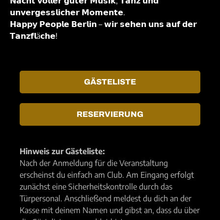
𝗡𝗮𝗰𝗵𝘁 𝘃𝗼𝗹𝗹𝗲𝗿 𝗴𝘂𝘁𝗲𝗿 𝗠𝘂𝘀𝗶𝗸, 𝗧𝗮𝗻𝘇 𝘂𝗻𝗱
𝘂𝗻𝘃𝗲𝗿𝗴𝗲𝘀𝘀𝗹𝗶𝗰𝗵𝗲𝗿 𝗠𝗼𝗺𝗲𝗻𝘁𝗲.
𝗛𝗮𝗽𝗽𝘆 𝗣𝗲𝗼𝗽𝗹𝗲 𝗕𝗲𝗿𝗹𝗶𝗻 – 𝘄𝗶𝗿 𝘀𝗲𝗵𝗲𝗻 𝘂𝗻𝘀 𝗮𝘂𝗳 𝗱𝗲𝗿
𝗧𝗮𝗻𝘇𝗳𝗹ä𝗰𝗵𝗲!
GÄSTELISTE
RESERVIERUNG
Hinweis zur Gästeliste:
Nach der Anmeldung für die Veranstaltung
erscheinst du einfach am Club. Am Eingang erfolgt
zunächst eine Sicherheitskontrolle durch das
Türpersonal. Anschließend meldest du dich an der
Kasse mit deinem Namen und gibst an, dass du über